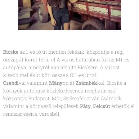
Bicske
az 1-es fő út mentén fekszik, központja a régi
országút körül terül el.A város határában fut az M1-es
autópálya, amelyről van lehajtó Bicskére. A várost
kisebb mellékút köti össze a 811-es úttal,
Csabdi
val,valamint
Mány
on át
Zsámbék
kal. Bicske a
környék autóbusz közlekedésének meghatározó
központja: Budapest, Mór, Székesfehérvár, Zsámbék
valamint a környező települések
Páty
,
Felcsút
érhetők el
rendszeresen a városból.