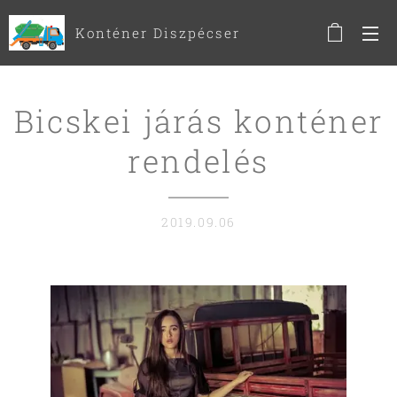
Konténer Diszpécser
Bicskei járás konténer
rendelés
2019.09.06