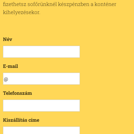
fizethetsz sofőrünknél készpénzben a konténer
kihelyezésekor.
Név
E-mail
Telefonszám
Kiszállítás címe