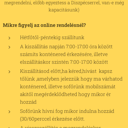
megrendelni, előbb egyeztess a Diszpécserrel, van-e még
kapacitásunk)
Mikre figyelj az online rendelésnél?
Hétfőtől-péntekig szállítunk
A kiszállítás napján 7:00-17:00 óra között
számíts konténered érkezésére, illetve
elszállításkor szintén 7:00-17:00 között
Kiszállításod előtt,ha kéred,hívást kapsz
tőlünk ,amelyben jelezzük hogy ma várhatod
konténered, illetve sofőrünk mobilszámát
akitől megérdeklődheted hogy mikor ér
hozzád
Sofőrünk hívni fog mikor indulna hozzád
(30/60perccel érkezése előtt.
A visszaszállítás a megrendeléskor