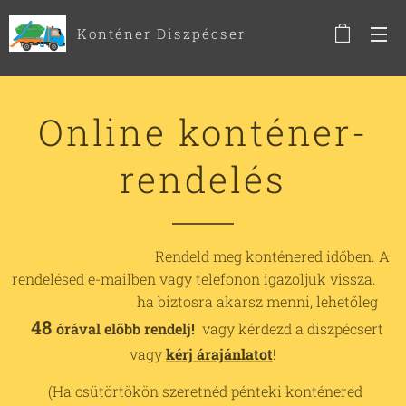
Konténer Diszpécser
Online konténer-
rendelés
Rendeld meg konténered időben. A
rendelésed e-mailben vagy telefonon igazoljuk vissza.
ha biztosra akarsz menni, lehetőleg
48
órával előbb rendelj!
vagy kérdezd a diszpécsert
vagy
kérj árajánlatot
!
(Ha csütörtökön szeretnéd pénteki konténered