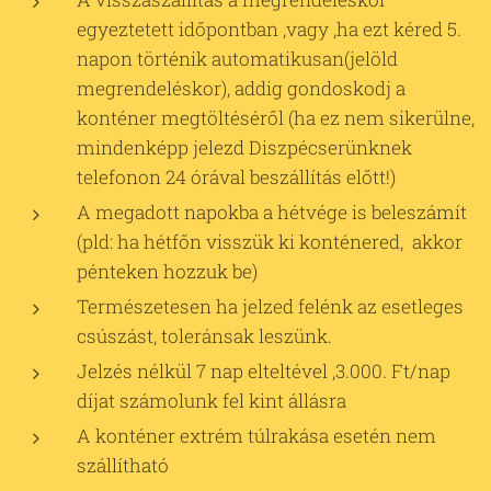
egyeztetett időpontban ,vagy ,ha ezt kéred 5.
napon történik automatikusan(jelöld
megrendeléskor), addig gondoskodj a
konténer megtöltéséről (ha ez nem sikerülne,
mindenképp jelezd Diszpécserünknek
telefonon 24 órával beszállítás előtt!)
A megadott napokba a hétvége is beleszámít
(pld: ha hétfőn visszük ki konténered, akkor
pénteken hozzuk be)
Természetesen ha jelzed felénk az esetleges
csúszást, toleránsak leszünk.
Jelzés nélkül 7 nap elteltével ,3.000. Ft/nap
díjat számolunk fel kint állásra
A konténer extrém túlrakása esetén nem
szállítható