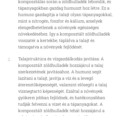
komposztálás során a zöldhulladék lebomlik, és
tápanyagokban gazdag humuszt hoz létre. Ez a
humusz gazdagítja a talajt olyan tápanyagokkal,
mint a nitrogén, foszfor és kálium, amelyek
elengedhetetlenek a növények egészséges
növekedéséhez. Így a komposztált zöldhulladék
visszatér a kertekbe, táplálva a talajt és
támogatva a növények fejlődését.
Talajstruktúra és vízgazdálkodás javítása: A
komposztált zöldhulladék hozzájárul a talaj
szerkezetének javításához. A humusz segít
lazítani a talajt, javítja a víz és a levegő
áteresztőképességét, valamint elősegíti a talaj
vízmegtartó képességét. Ezáltal a növények
gyökerei jobban fejlődnek, és hatékonyabban
tudják felvenni a vizet és a tápanyagokat. A
komposztált zöldhulladék tehát hozzájárul a