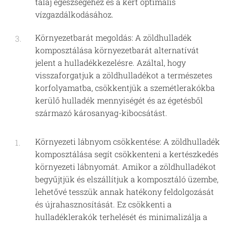
talaj egészségéhez és a kert optimális
vízgazdálkodásához.
Környezetbarát megoldás: A zöldhulladék
komposztálása környezetbarát alternatívát
jelent a hulladékkezelésre. Azáltal, hogy
visszaforgatjuk a zöldhulladékot a természetes
korfolyamatba, csökkentjük a szemétlerakókba
kerülő hulladék mennyiségét és az égetésből
származó károsanyag-kibocsátást.
Környezeti lábnyom csökkentése: A zöldhulladék
komposztálása segít csökkenteni a kertészkedés
környezeti lábnyomát. Amikor a zöldhulladékot
begyűjtjük és elszállítjuk a komposztáló üzembe,
lehetővé tesszük annak hatékony feldolgozását
és újrahasznosítását. Ez csökkenti a
hulladéklerakók terhelését és minimalizálja a