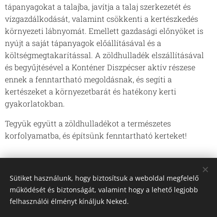
tápanyagokat a talajba, javítja a talaj szerkezetét és
vízgazdálkodását, valamint csökkenti a kertészkedés
környezeti lábnyomát. Emellett gazdasági előnyöket is
nyújt a saját tápanyagok előállításával és a
költségmegtakarítással. A zöldhulladék elszállításával
és begyűjtésével a Konténer Diszpécser aktív részese
ennek a fenntartható megoldásnak, és segíti a
kertészeket a környezetbarát és hatékony kerti
gyakorlatokban.
Tegyük együtt a zöldhulladékot a természetes
korfolyamatba, és építsünk fenntartható kerteket!
Share
Sütiket használunk, hogy biztosítsuk a weboldal megfelelő
működését és biztonságát, valamint hogy a lehető legjobb
felhasználói élményt kínáljuk Neked.