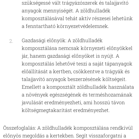
szükségessé vált trágyázószerek és talajjavító
anyagok mennyiségét. A zöldhulladék
komposztálásával tehát aktív részesei lehetünk
a fenntartható környezetvédelemnek.
Gazdasági előnyök: A zöldhulladék
komposztálása nemcsak környezeti előnyökkel
jár, hanem gazdasági előnyöket is nyújt. A
komposztálás lehetővé teszi a saját tápanyagok
előállítását a kertben, csökkentve a trágyák és
talajjavító anyagok beszerzésének költségeit.
Emellett a komposztált zöldhulladék használata
a növények egészségének és terméshozamának
javulását eredményezheti, ami hosszú távon
költségmegtakarítást eredményezhet.
Összefoglalás: A zöldhulladék komposztálása rendkívül
előnyös megoldás a kertekben. Segít visszaforgatni a